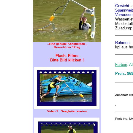
Gewicht:
Spannwei
Vorrausset
Wassertie
Mindestalt
Zuladung:
Rahmen:
..eine geniale Konstuktion ,
kpl aus h
Gewicht nur 12 kg
Flash- Filme
Bitte Bild klicken !
Farben
: Al
Preis: 96
Zubehör: Tr
.
Video 1 : Seegleiter starten
Preis incl. 