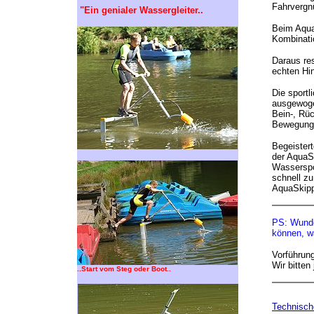
Fahrvergn
.
"Ein genialer Wassergleiter..
Beim AquaS
Kombinati
Daraus res
echten Hin
Die sportl
ausgewoge
Bein-, Rü
Bewegungs
Begeister
der AquaS
Wasserspor
schnell z
AquaSkipp
PS: Wunder
können, w
Vorführung
Wir bitten
..Start vom Steg oder Boot..
Technisch