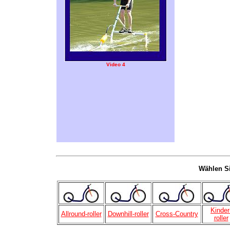
Video 4
Wählen Si
Kinder
Allround-rolle
r
Downhill-roller
Cross-Country
roller