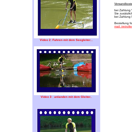
Versandkoste
bei Zahlung 
Sie zusätzli
bei Zahlung
Bestellung fo
mail: tretro
Video 2: Fahren mit dem Seegleiter...
Video 3 : anlanden mit dem Gleiter..