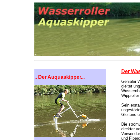
Der Wass
.. Der Auquaskipper...
Genialer W
gleitet un
Wasserobe
Wipproller
Sein erst
ungestörte
Gleitens 
Die ström
direkter v
Verwendun
und Fiberg