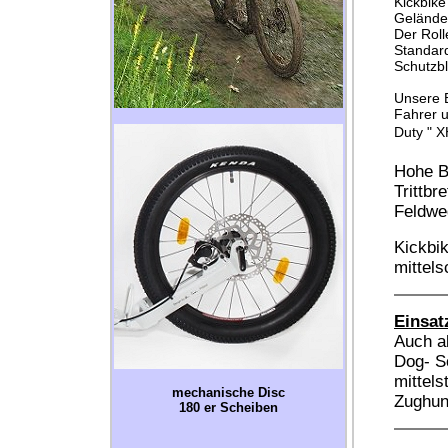
Kickbike
Gelände
Der Roll
Standar
Schutzbl
Unsere E
Fahrer 
Duty " X
Hohe B
Trittbr
Feldwe
Kickbi
mittel
Einsat
Auch al
Dog- S
mittel
mechanische Disc
Zughun
180 er Scheiben