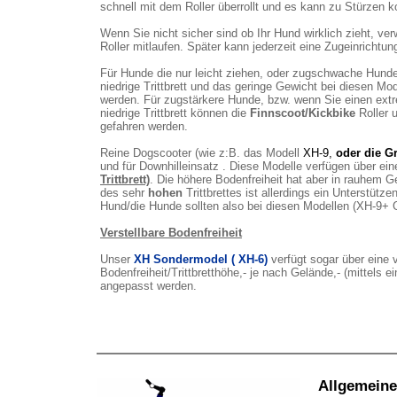
schnell mit dem Roller überrollt und es kann zu Stürzen
Wenn Sie nicht sicher sind ob Ihr Hund wirklich zieht, v
Roller mitlaufen. Später kann jederzeit eine Zugeinrichtu
Für Hunde die nur leicht ziehen, oder zugschwache Hund
niedrige Trittbrett und das geringe Gewicht bei diesen M
werden. Für zugstärkere Hunde, bzw. wenn Sie einen ext
niedrige Trittbrett können die
Finnscoot/Kickbike
Roller
gefahren werden.
Reine Dogscooter (wie z:B. das Modell
XH-9,
oder die Gr
und für Downhilleinsatz . Diese Modelle verfügen über ei
Trittbrett)
. Die höhere Bodenfreiheit hat aber in rauhem Ge
des sehr
hohen
Trittbrettes ist allerdings ein Unterstüt
Hund/die Hunde sollten also bei diesen Modellen (XH-9+ G
Verstellbare Bodenfreiheit
Unser
XH Sondermodel ( XH-6)
verfügt sogar über eine 
Bodenfreiheit/Trittbretthöhe,- je nach Gelände,- (mittels
angepasst werden.
Allgemeine