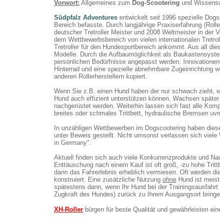
Vorwort:
Allgemeines zum
Dog-Scootering
und Wissenswe
Südpfalz Adventures
entwickelt seit 1996 spezielle Dogs
Bereich befasste. Durch langjährige Praxiserfahrung (Rolle
deutscher Tretroller Meister und 2008 Weltmeister in der
dem Wettbewerbsbereich von vielen internationalen Tretrol
Tretroller für den Hundesportbereich ankommt. Aus all d
Modelle. Durch die Aufbaumöglichkeit als Baukastensyste
persönlichen Bedürfnisse angepasst werden. Innovationen 
Hinterrad und eine spezielle abnehmbare Zugeinrichtung w
anderen Rollerherstellern kopiert.
Wenn Sie z.B. einen Hund haben der nur schwach zieht, wäh
Hund auch effizient unterstützen können. Wachsen später 
nachgerüstet werden. Weiterhin lassen sich fast alle Komp
breites oder schmales Trittbett, hydraulische Bremsen uv
In unzähligen Wettbewerben im Dogscootering haben diese M
unter Beweis gestellt. Nicht umsonst verlassen sich viel
in Germany".
Aktuell finden sich auch viele Konkurrenzprodukte und Na
Enttäuschung nach einem Kauf ist oft groß, -zu hohe Tritt
dann das Fahrerlebnis erheblich vermiesen. Oft werden di
konstruiert. Eine zusätzliche Nutzung
ohne
Hund ist meist
spätestens dann, wenn Ihr Hund bei der Trainingsausfahrt p
Zugkraft des Hundes) zurück zu Ihrem Ausgangsort bring
XH-Roller
bürgen für beste Qualität und gewährleisten ein