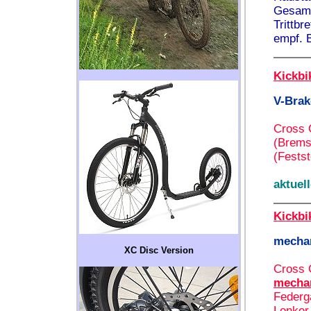
Gesamm
Trittbr
empf. 
Kickbi
V-Brak
Cross C
(Brems
(Festst
aktuel
Kickbi
mecha
XC Disc Version
Cross C
mecha
Federga
Lenker 