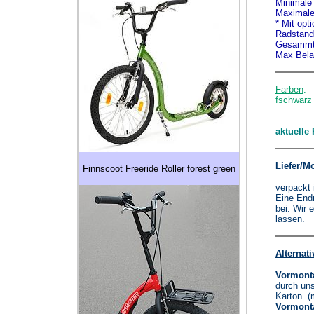
Minimale
Maximale
* Mit op
Radstand
Gesammtl
Max Bela
Farben
:
fschwarz 
aktuelle
Liefer/M
Finnscoot Freeride Roller forest green
verpackt 
Eine Endm
bei. Wir
lassen.
Alternati
Vormonta
durch uns
Karton. (
Vormont