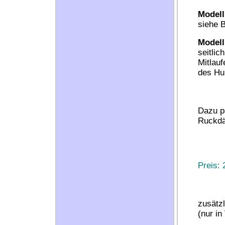
Modell
siehe B
Model
seitlic
Mitlau
des Hu
---------
Dazu pa
Ruckd
Preis:
---------
zusätz
(nur i