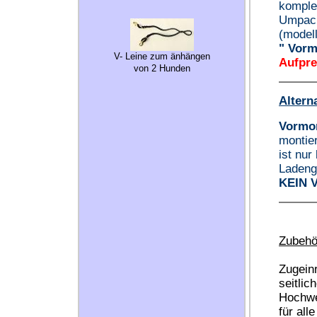
komplet
Umpack
(modell
" Vorm
V- Leine zum änhängen
Aufprei
von 2 Hunden
Altern
Vormon
montie
ist nur
Ladeng
KEIN 
Zubehö
Zugein
seitli
Hochwe
für all