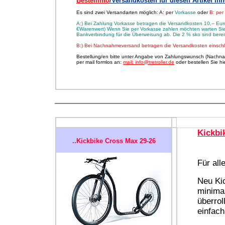
Bestellinfo
/Versandkosten für diesen Artikel in
Es sind zwei Versandarten möglich:
A: per
Vorkasse
oder
B: pe
A:) Bei Zahlung Vorkasse betragen die Versandkosten 10,-- Euro
€Warenwert) Wenn Sie per Vorkasse zahlen möchten warten Sie 
Bankverbindung für die Überweisung ab. Die 2 % sko sind ber
B:) Bei Nachnahmeversand betragen die Versandkosten einsch
Bestellung/en bitte unter Angabe von Zahlungswunsch (Nachna
per mail formlos an:
mail: info@tretroller.de
oder bestellen Sie h
Kickbi
..Kickbike Cross Max 29-26
Für all
Neu Kic
minimal
überrol
einfach