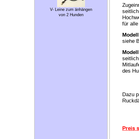
Zugein
V- Leine zum änhängen
seitli
von 2 Hunden
Hochwe
für all
Modell
siehe B
Model
seitlic
Mitlau
des Hu
---------
Dazu pa
Ruckd
Preis 