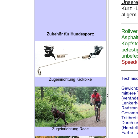
Unsere
Kurz -
allgem.
Rollver
Zubehör für Hundesport:
Asphal
Kopfste
befest
unbefe
Speed/
Technis
Zugeinrichtung Kickbike
Gewicht:
mittlere
:
(veränd
Lenkerh
Radstan
Gesammt
Trittbre
Durch un
(Herstel
Zugeinrichtung Race
Farbe : 