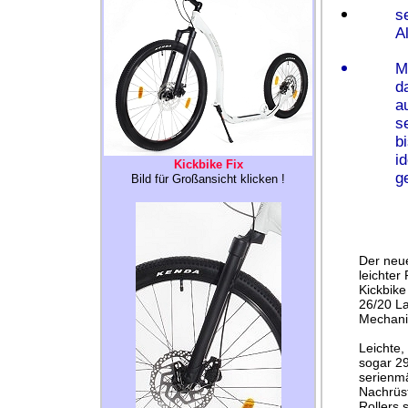
s
A
M
d
a
s
b
i
Kickbike Fix
g
Bild für Großansicht klicken !
Der neue
leichter 
Kickbike
26/20 L
Mechani
Leichte,
sogar 29
serienmä
Nachrüst
Rollers 