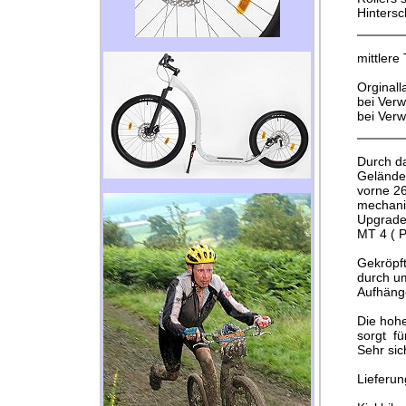
Hintersc
mittlere
Orginall
bei Ver
bei Ver
Durch da
Geländee
vorne 26
mechani
Upgrade
MT 4 ( P
Gekröpft
durch um
Aufhänge
Die hohe
sorgt fü
Sehr sic
Lieferun