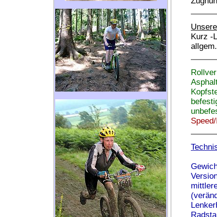
Zughun
Unsere
Kurz -
allgem.
Rollver
Asphal
Kopfste
befest
unbefe
Speed/
Techni
Gewicht
Versio
mittler
(verän
Lenker
Radsta