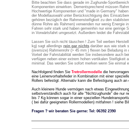
Bitte beachten Sie dass gerade im Zughunde-Sportbereic
Komponenten einwirken. Dementsprechend müssen Rahmen
Hochwertige Komponenten und "made in Germany" haben nun 
der Modellauswahl unter Berücksichtigung des Einsatzberei
gehören bezüglich der Rahmensteifigkeit zu den stabilsten
dünne Rohre als Rahmen) verwenden nur wenig Energie i
Fahren sehr stark und haben gemeinhin nur eine geringe Sei
in Vorwärtsfahrt umgesetzt. Außerdem leidet die Fahrstab
Lassen Sie sich nicht täuschen ! Zum Teil werben Herste
kg) sagt allerdings
rein gar nichts
darüber aus wie stark 
(oversize) Rahmenrohr (> 45 mm ) flexen bei Beladung in 
Vorteil der Fahrstabilität werden Sie insbesondere auch b
verfügen neben einer extrem hohen vertikalen Steifigkeit 
minimal. Das werden Sie sofort merken wenn Sie einmal 
Nachfolgend finden Sie
Tretrollermodelle
die hervorragen
eine Leinenvorhaltefeder in Kombination mit einer speziel
Rollers befestigt. Alternativ kann die Befestigung auch an 
Auch kleinere Hunde vermögen nach etwas Eingewöhnungszei
selbstverständlich auch für alle "Nichtzughunde" die nur 
bis 7 Kg können sogar in einer speziellen Hundetransport
( bei dafür geeigneten Rollermodellen) mitfahren ! siehe Bi
Fragen ? wir beraten Sie gerne: Tel: 06392 2390