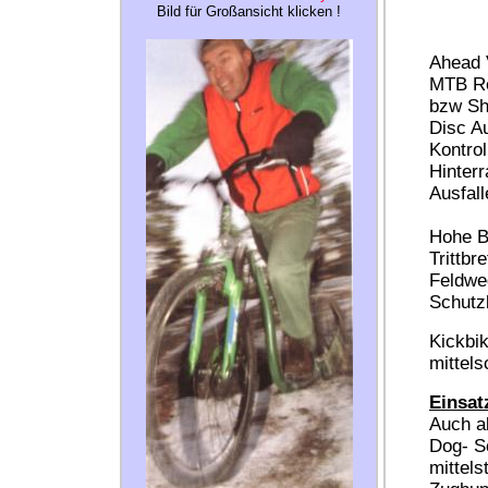
Bild für Großansicht klicken !
Ahead 
MTB Re
bzw Sh
Disc A
Kontro
Hinterr
Ausfall
Hohe B
Trittbr
Feldweg
Schutzb
Kickbi
mittel
Einsat
Auch al
Dog- S
mittel