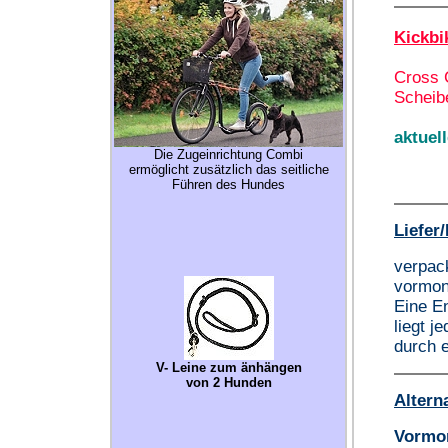
Kickbi
Cross 
Scheib
aktuel
Die Zugeinrichtung Combi
ermöglicht zusätzlich das seitliche
F
ühren des Hundes
Liefer
verpack
vormont
Eine En
liegt j
durch 
V- Leine zum änhängen
von 2 Hunden
Altern
Vormon