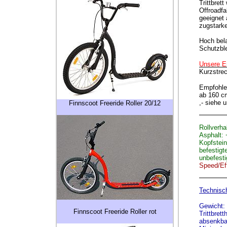
Trittbret
Offroadf
geeignet 
zugstark
Hoch bela
Schutzbl
Unsere E
Kurzstrec
Empfohle
ab 160 c
,- siehe 
Finnscoot Freeride Roller 20/12
Rollverha
Asphalt: 
Kopfstein
befestig
unbefest
Speed/Eff
Technisc
Gewicht: 
Finnscoot Freeride Roller rot
Trittbret
absenkba