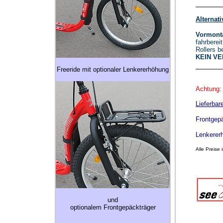
Alternati
Vormonta
fahrberei
Rollers b
KEIN VE
Freeride mit optionaler Lenkererhöhung
Achtung: 
Lieferbar
Frontgep
Lenkerer
A
lle Preise
und
optionalem Frontgepäckträger