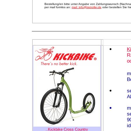
Bestellung/en bitte unter Angabe von Zahlungswunsch (Nachna
per mail formlos an:
mail: info@tretroller.de
oder bestellen Sie h
K
R
o
m
B
s
A
m
s
9
i
..Kickbike Cross Country