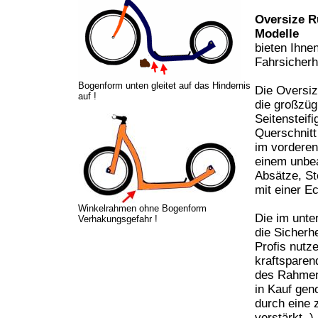
Oversize R
Modelle
bieten Ihne
Fahrsicherh
Bogenform unten gleitet auf das Hindernis
Die Oversiz
auf !
die großzüg
Seitensteif
Querschnitt
im vorderen
einem unbea
Absätze, St
mit einer E
Winkelrahmen ohne Bogenform
Die im unte
Verhakungsgefahr !
die Sicherh
Profis nutz
kraftsparend
des Rahmens
in Kauf gen
durch eine 
verstärkt .