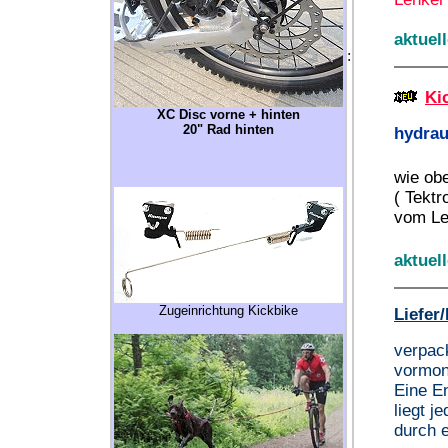
aktuel
:
Ki
XC Disc vorne + hinten
20" Rad hinten
hydrau
wie ob
( Tektr
vom Le
aktuel
Zugeinrichtung Kickbike
Liefer
verpack
vormont
Eine En
liegt j
durch 