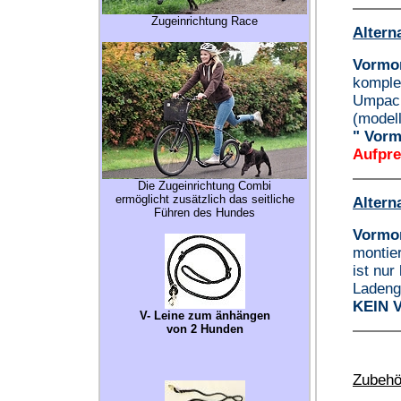
Zugeinrichtung Race
Altern
Vormon
komplet
Umpack
(modell
" Vorm
Aufprei
Die Zugeinrichtung Combi
ermöglicht zusätzlich das seitliche
Altern
Führen des Hundes
Vormon
montie
ist nur
Ladeng
KEIN 
V- Leine zum änhängen
von 2 Hunden
Zubehö